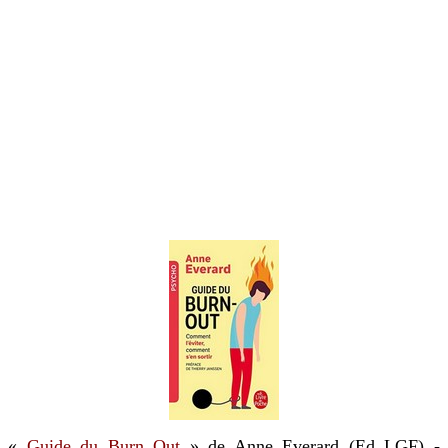
«
Guide du Burn Out
» de Anne Everard (Ed LGF) -