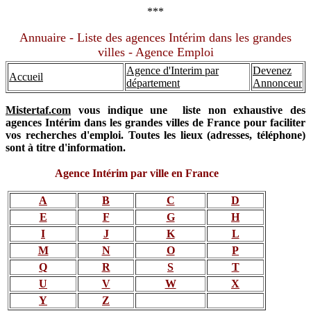
***
Annuaire - Liste des agences Intérim dans les grandes
villes - Agence Emploi
Agence d'Interim par
Devenez
Accueil
département
Annonceur
Mistertaf.com
vous indique une liste non exhaustive des
agences Intérim dans les grandes villes de France pour faciliter
vos recherches d'emploi. Toutes les lieux (adresses, téléphone)
sont à titre d'information.
Agence Intérim par ville en France
A
B
C
D
E
F
G
H
I
J
K
L
M
N
O
P
Q
R
S
T
U
V
W
X
Y
Z