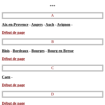
***
A
Aix-en-Provence
-
Angers
-
Auch
-
Avignon
-
Début de page
B
Blois
-
Bordeaux
-
Bourges
-
Bourg en Bresse
Début de page
C
Caen
-
Début de page
D
Début de page